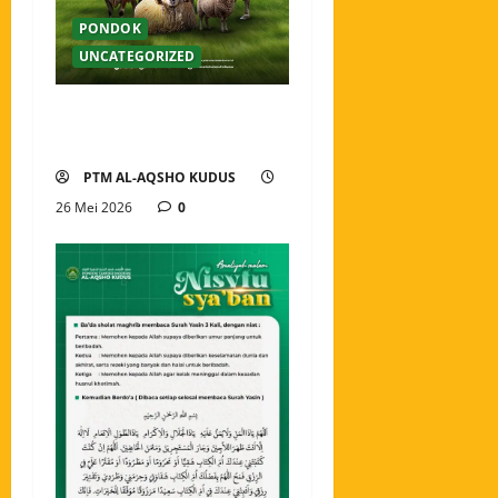
PONDOK
UNCATEGORIZED
Selamat Hari Raya Idul Adha
1447 H
PTM AL-AQSHO KUDUS
26 Mei 2026
0