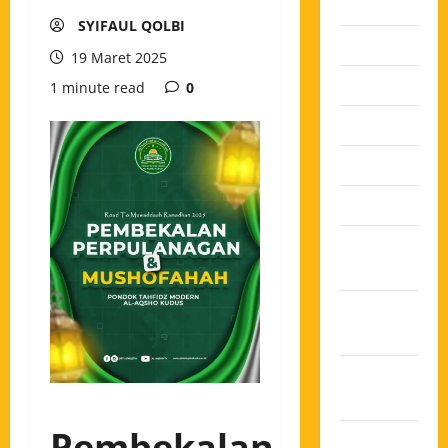
2026
SYIFAUL QOLBI
Juli 2026
19 Maret 2025
Juni 2026
1 minute read
0
Mei 2026
April 2026
Maret 2026
Februari
2026
Januari
2026
Desember
2025
Pembekalan,
November