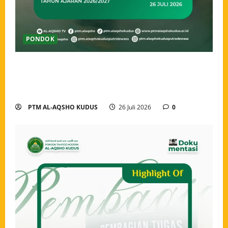
PONDOK
Ahlan wa Sahlan, Santri Baru Pondok Tahfidz Modern
Al-Aqsho Kudus Resmi Awali Perjalanan Menjadi
Penjaga Al-Qur’an
PTM AL-AQSHO KUDUS
26 Juli 2026
0