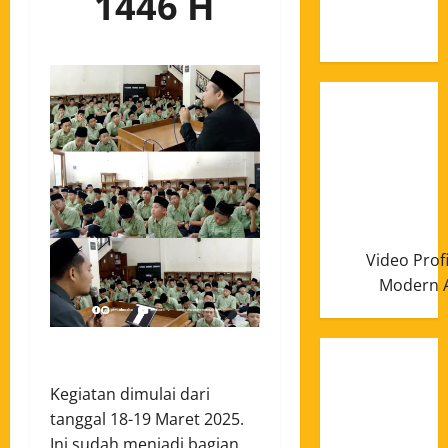
1446 H
Januari
2025
Video Prof
Modern A
Kegiatan dimulai dari
tanggal 18-19 Maret 2025.
Ini sudah menjadi bagian