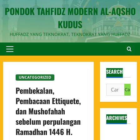
PONDOK TAHFIDZ MODERN AL-AQSHO
KUDUS
HUFFADZ YANG TEKNOKRAT, TEKNOKRAT YANG HUFFADZ
SEARCH
UNCATEGORIZED
Pembekalan,
Pembacaan Ettiquete,
dan Mushofahah
ARCHIVES
sebelum perpulangan
Ramadhan 1446 H.
Agustus