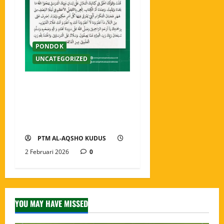
PONDOK
UNCATEGORIZED
Amaliyah Malam Nisfu
Sya’ban Menghidupkan
Malam Penuh Ampunan dan
Keberkahan
PTM AL-AQSHO KUDUS
2 Februari 2026
0
YOU MAY HAVE MISSED