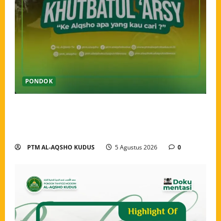
PONDOK
Pekan Perkenalan Khutbatul Arsy Pondok Tahfidz
Modern Al-Aqsho Kudus Jadi Awal Pembentukan
Semangat Baru Santri
PTM AL-AQSHO KUDUS
5 Agustus 2026
0