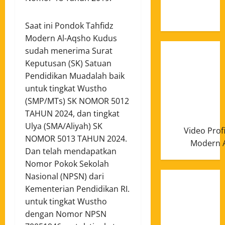
Januari
2025
Saat ini Pondok Tahfidz
Modern Al-Aqsho Kudus
sudah menerima Surat
Keputusan (SK) Satuan
Pendidikan Muadalah baik
untuk tingkat Wustho
(SMP/MTs) SK NOMOR 5012
TAHUN 2024, dan tingkat
Ulya (SMA/Aliyah) SK
Video Prof
NOMOR 5013 TAHUN 2024.
Modern A
Dan telah mendapatkan
Nomor Pokok Sekolah
Nasional (NPSN) dari
Kementerian Pendidikan RI.
untuk tingkat Wustho
dengan Nomor NPSN