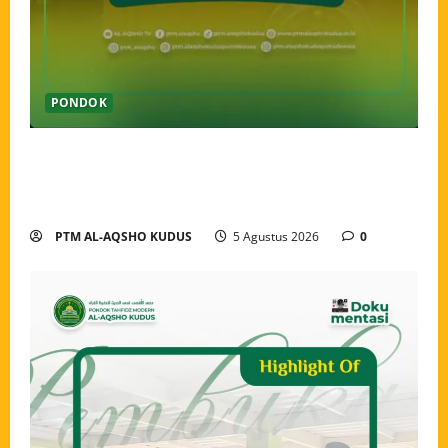
PONDOK
Pekan Perkenalan Khutbatul Arsy Pondok Tahfidz
Modern Al-Aqsho Kudus Jadi Awal Pembentukan
Semangat Baru Santri
PTM AL-AQSHO KUDUS
5 Agustus 2026
0