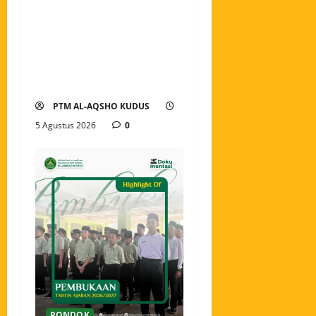
Pekan Perkenalan Khutbatul
Arsy Pondok Tahfidz Modern
Al-Aqsho Kudus Jadi Awal
Pembentukan Semangat
Baru Santri
PTM AL-AQSHO KUDUS
5 Agustus 2026
0
PONDOK