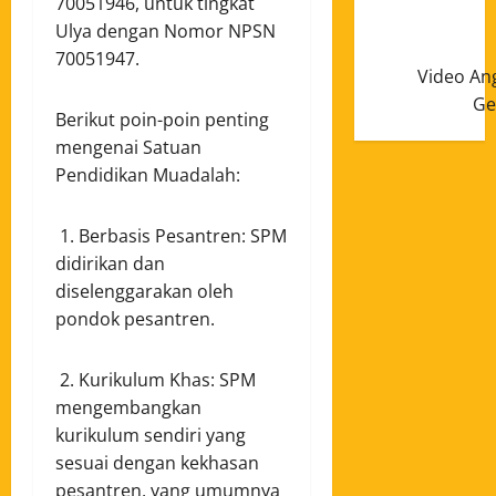
70051946, untuk tingkat
Ulya dengan Nomor NPSN
70051947.
Video An
Ge
Berikut poin-poin penting
mengenai Satuan
Pendidikan Muadalah:
1. Berbasis Pesantren: SPM
didirikan dan
diselenggarakan oleh
pondok pesantren.
2. Kurikulum Khas: SPM
mengembangkan
kurikulum sendiri yang
sesuai dengan kekhasan
pesantren, yang umumnya