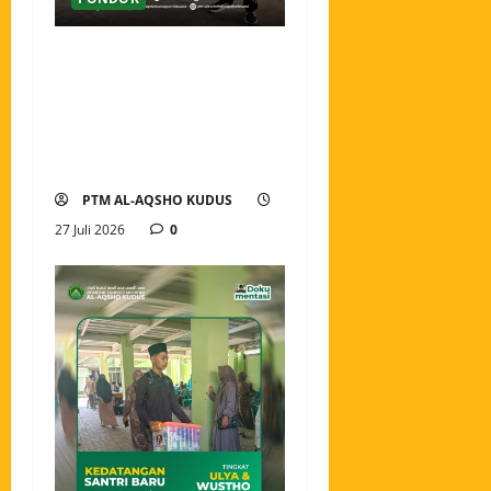
Pembukaan Tahun Ajaran
2026/2027 Pondok Tahfidz
Modern Al-Aqsho Kudus,
Awali Langkah dengan
Semangat Menuntut Ilmu
PTM AL-AQSHO KUDUS
27 Juli 2026
0