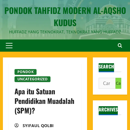
PONDOK TAHFIDZ MODERN AL-AQSHO
KUDUS
HUFFADZ YANG TEKNOKRAT, TEKNOKRAT YANG HUFFADZ
SEARCH
PONDOK
UNCATEGORIZED
Apa itu Satuan
Pendidikan Muadalah
(SPM)?
ARCHIVES
Agustus
SYIFAUL QOLBI