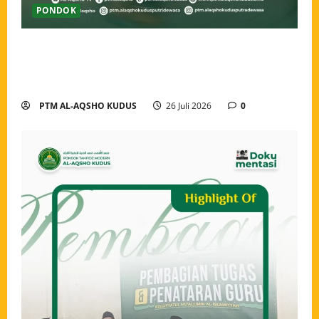
PONDOK
Ahlan wa Sahlan, Santri Baru Pondok Tahfidz Modern
Al-Aqsho Kudus Resmi Awali Perjalanan Menjadi
Penjaga Al-Qur’an
PTM AL-AQSHO KUDUS
26 Juli 2026
0