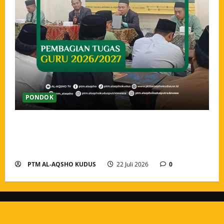
PONDOK
Pengarahan dan Pembagian Tugas Guru Tahun Ajaran
2026/2027, Menguatkan Amanah dan Menyatukan
Langkah Pengabdian
PTM AL-AQSHO KUDUS
22 Juli 2026
0