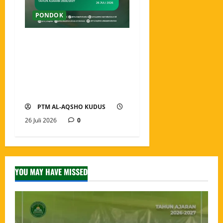
PONDOK
Ahlan wa Sahlan, Santri
Baru Pondok Tahfidz
Modern Al-Aqsho Kudus
Resmi Awali Perjalanan
Menjadi Penjaga Al-Qur’an
PTM AL-AQSHO KUDUS
26 Juli 2026
0
YOU MAY HAVE MISSED