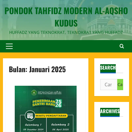
PONDOK TAHFIDZ MODERN AL-AQSHO
KUDUS
HUFFADZ YANG TEKNOKRAT, TEKNOKRAT YANG HUFFADZ
Bulan:
Januari 2025
SEARCH
ARCHIVES
Agustus