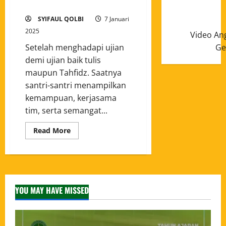
CLASS MEETING 2024
SYIFAUL QOLBI
7 Januari
2025
Video An
Ge
Setelah menghadapi ujian
demi ujian baik tulis
maupun Tahfidz. Saatnya
santri-santri menampilkan
kemampuan, kerjasama
tim, serta semangat...
Read More
YOU MAY HAVE MISSED