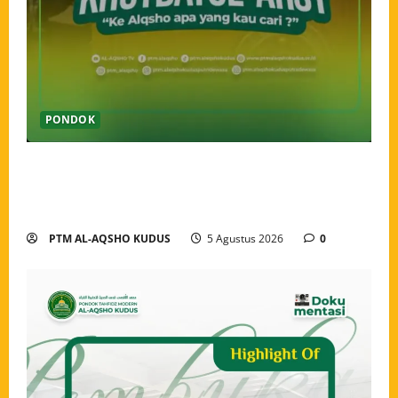
PONDOK
Pekan Perkenalan Khutbatul Arsy Pondok Tahfidz
Modern Al-Aqsho Kudus Jadi Awal Pembentukan
Semangat Baru Santri
PTM AL-AQSHO KUDUS
5 Agustus 2026
0