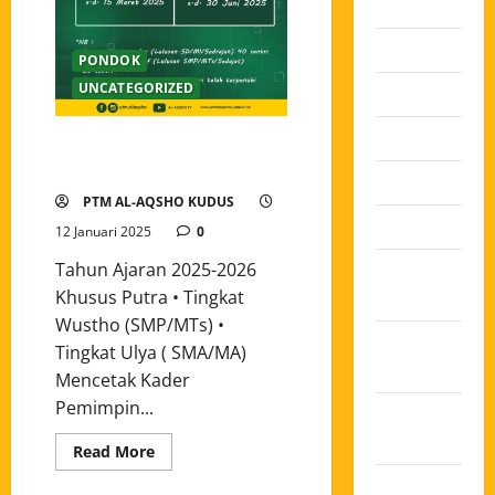
2026
Juli 2026
PONDOK
UNCATEGORIZED
Juni 2026
Mei 2026
Penerimaan Santri Baru Pondok
Tahfidz Modern Al-Aqsho Kudus
April 2026
PTM AL-AQSHO KUDUS
Maret 2026
12 Januari 2025
0
Tahun Ajaran 2025-2026
Februari
Khusus Putra • Tingkat
2026
Wustho (SMP/MTs) •
Januari
Tingkat Ulya ( SMA/MA)
2026
Mencetak Kader
Pemimpin...
Desember
2025
Read More
November