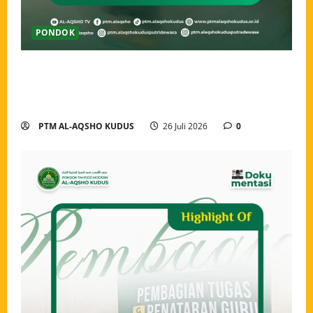
PONDOK
Ahlan wa Sahlan, Santri Baru Pondok Tahfidz Modern
Al-Aqsho Kudus Resmi Awali Perjalanan Menjadi
Penjaga Al-Qur’an
PTM AL-AQSHO KUDUS
26 Juli 2026
0