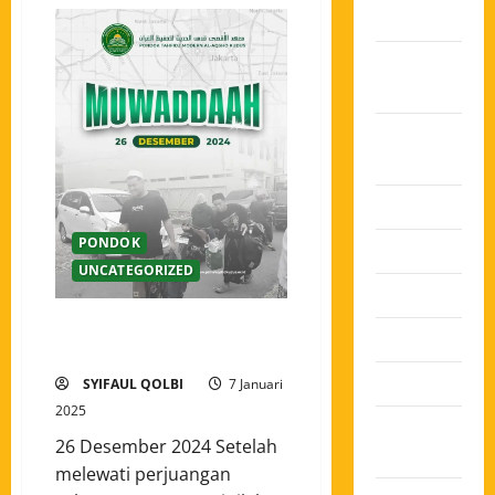
2025
Oktober
2025
Agustus
2025
Juli 2025
PONDOK
Juni 2025
UNCATEGORIZED
Mei 2025
MUWADDAAH DAN
April 2025
PENGAMBILAN RAPORT
Maret 2025
SYIFAUL QOLBI
7 Januari
2025
Februari
26 Desember 2024 Setelah
2025
melewati perjuangan