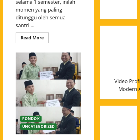
Januari
selama 1 semester, inilah
2025
momen yang paling
ditunggu oleh semua
santri....
Read More
Video Prof
Modern A
PONDOK
UNCATEGORIZED