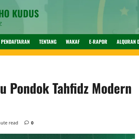
SHO KUDUS
Z
PENDAFTARAN
TENTANG
WAKAF
E-RAPOR
ALQURAN D
u Pondok Tahfidz Modern
nute read
0