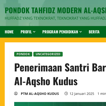
PONDOK TAHFIDZ MODERN AL-AQ
HUFFADZ YANG TEKNOKRAT, TEKNOKRAT YANG HUFFAD
HOME
PROFIL
PROGRAM PENDIDIKAN
BERITA
PONDOK
UNCATEGORIZED
Penerimaan Santri Bar
Al-Aqsho Kudus
PTM AL-AQSHO KUDUS
12 Januari 2025
1 mi