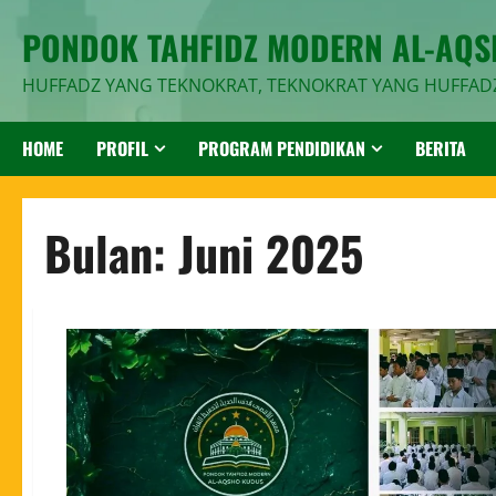
PONDOK TAHFIDZ MODERN AL-AQ
HUFFADZ YANG TEKNOKRAT, TEKNOKRAT YANG HUFFAD
HOME
PROFIL
PROGRAM PENDIDIKAN
BERITA
Bulan:
Juni 2025