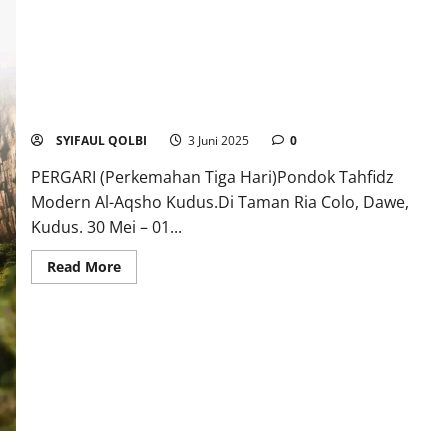
PERGARI (Perkemahan Tiga Hari)Pondok Tahfidz Modern Al-
Aqsho Kudus
SYIFAUL QOLBI
3 Juni 2025
0
PERGARI (Perkemahan Tiga Hari)Pondok Tahfidz
Modern Al-Aqsho Kudus.Di Taman Ria Colo, Dawe,
Kudus. 30 Mei – 01...
Read More