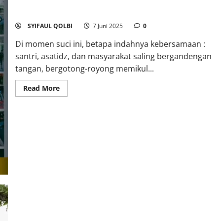
Qurban 2025
SYIFAUL QOLBI
7 Juni 2025
0
Di momen suci ini, betapa indahnya kebersamaan :
santri, asatidz, dan masyarakat saling bergandengan
tangan, bergotong-royong memikul...
Read More