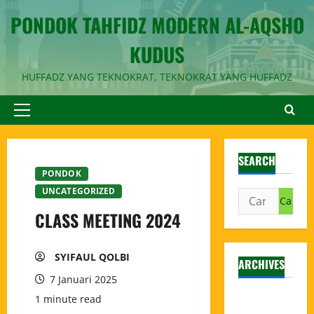
PONDOK TAHFIDZ MODERN AL-AQSHO
KUDUS
HUFFADZ YANG TEKNOKRAT, TEKNOKRAT YANG HUFFADZ
SEARCH
PONDOK
UNCATEGORIZED
CLASS MEETING 2024
SYIFAUL QOLBI
ARCHIVES
7 Januari 2025
Agustus
1 minute read