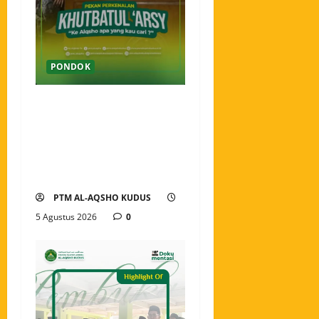
PONDOK
Pekan Perkenalan Khutbatul
Arsy Pondok Tahfidz Modern
Al-Aqsho Kudus Jadi Awal
Pembentukan Semangat
Baru Santri
PTM AL-AQSHO KUDUS
5 Agustus 2026
0