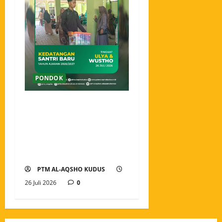
PONDOK
Ahlan wa Sahlan, Santri
Baru Pondok Tahfidz
Modern Al-Aqsho Kudus
Resmi Awali Perjalanan
Menjadi Penjaga Al-Qur’an
PTM AL-AQSHO KUDUS
26 Juli 2026
0