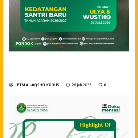
PONDOK
Ahlan wa Sahlan, Santri Baru Pondok Tahfidz Modern
Al-Aqsho Kudus Resmi Awali Perjalanan Menjadi
Penjaga Al-Qur’an
PTM AL-AQSHO KUDUS
26 Juli 2026
0