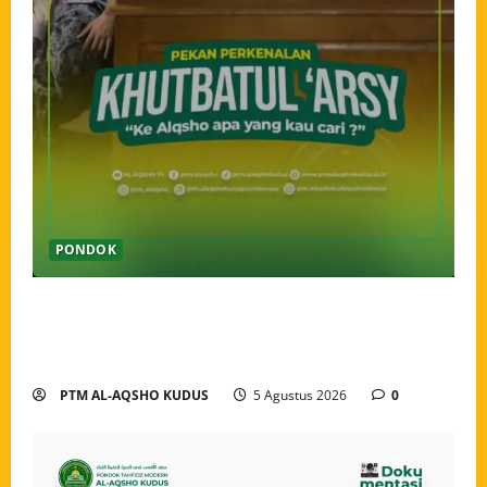
PONDOK
Pekan Perkenalan Khutbatul Arsy Pondok Tahfidz
Modern Al-Aqsho Kudus Jadi Awal Pembentukan
Semangat Baru Santri
PTM AL-AQSHO KUDUS
5 Agustus 2026
0