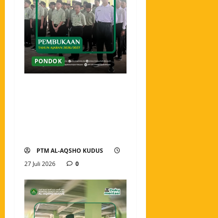
PONDOK
Pembukaan Tahun Ajaran
2026/2027 Pondok Tahfidz
Modern Al-Aqsho Kudus,
Awali Langkah dengan
Semangat Menuntut Ilmu
PTM AL-AQSHO KUDUS
27 Juli 2026
0