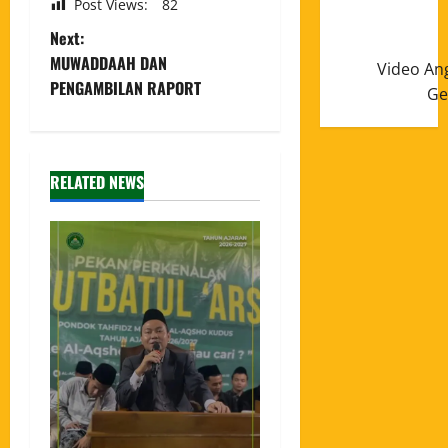
Post Views:
82
Next:
MUWADDAAH DAN
Video An
PENGAMBILAN RAPORT
Ge
RELATED NEWS