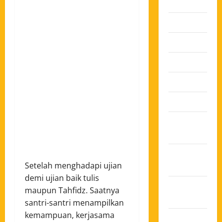
2026
Juli 2026
Juni 2026
Mei 2026
April 2026
Maret 2026
Februari
2026
Januari
Setelah menghadapi ujian
2026
demi ujian baik tulis
Desember
maupun Tahfidz. Saatnya
2025
santri-santri menampilkan
kemampuan, kerjasama
November