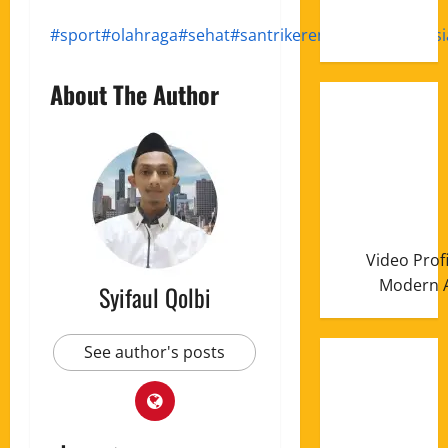
Januari
2025
#sport
#olahraga
#sehat
#santrikeren
#santriindonesi
About The Author
Video Prof
Modern A
Syifaul Qolbi
See author's posts