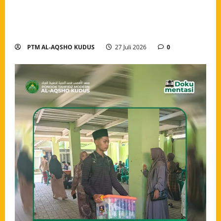
Pembukaan Tahun Ajaran 2026/2027 Pondok Tahfidz
Modern Al-Aqsho Kudus, Awali Langkah dengan
Semangat Menuntut Ilmu
PTM AL-AQSHO KUDUS
27 Juli 2026
0