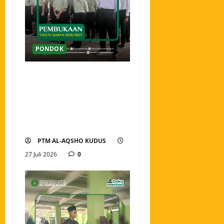
PONDOK
Pembukaan Tahun Ajaran
2026/2027 Pondok Tahfidz
Modern Al-Aqsho Kudus,
Awali Langkah dengan
Semangat Menuntut Ilmu
PTM AL-AQSHO KUDUS
27 Juli 2026
0