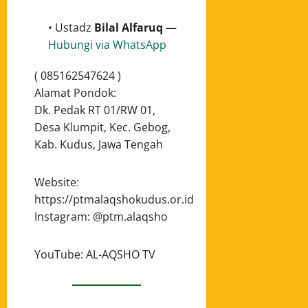
• Ustadz
Bilal Alfaruq
—
Hubungi via WhatsApp
( 085162547624 )
Alamat Pondok:
Dk. Pedak RT 01/RW 01,
Desa Klumpit, Kec. Gebog,
Kab. Kudus, Jawa Tengah
Website:
https://ptmalaqshokudus.or.id
Instagram: @ptm.alaqsho
YouTube: AL-AQSHO TV