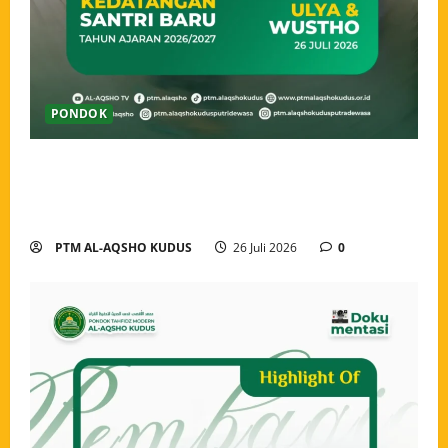
PONDOK
Ahlan wa Sahlan, Santri Baru Pondok Tahfidz Modern
Al-Aqsho Kudus Resmi Awali Perjalanan Menjadi
Penjaga Al-Qur’an
PTM AL-AQSHO KUDUS
26 Juli 2026
0