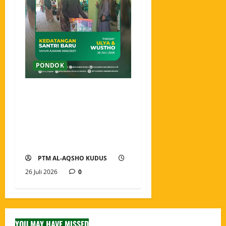
PONDOK
Ahlan wa Sahlan, Santri
Baru Pondok Tahfidz
Modern Al-Aqsho Kudus
Resmi Awali Perjalanan
Menjadi Penjaga Al-Qur’an
PTM AL-AQSHO KUDUS
26 Juli 2026
0
YOU MAY HAVE MISSED