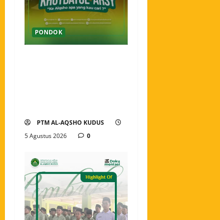
PONDOK
Pekan Perkenalan Khutbatul
Arsy Pondok Tahfidz Modern
Al-Aqsho Kudus Jadi Awal
Pembentukan Semangat
Baru Santri
PTM AL-AQSHO KUDUS
5 Agustus 2026
0