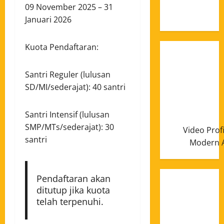
Januari
09 November 2025 – 31
2025
Januari 2026
Kuota Pendaftaran:
Santri Reguler (lulusan
SD/MI/sederajat): 40 santri
Santri Intensif (lulusan
SMP/MTs/sederajat): 30
Video Prof
santri
Modern A
Pendaftaran akan
ditutup jika kuota
telah terpenuhi.