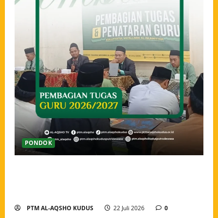
PONDOK
Pengarahan dan Pembagian Tugas Guru Tahun Ajaran
2026/2027, Menguatkan Amanah dan Menyatukan
Langkah Pengabdian
PTM AL-AQSHO KUDUS
22 Juli 2026
0