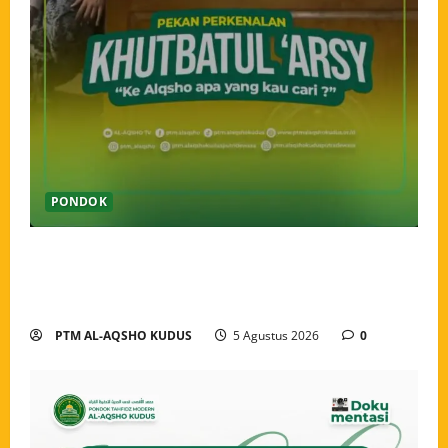
PONDOK
Pekan Perkenalan Khutbatul Arsy Pondok Tahfidz
Modern Al-Aqsho Kudus Jadi Awal Pembentukan
Semangat Baru Santri
PTM AL-AQSHO KUDUS
5 Agustus 2026
0