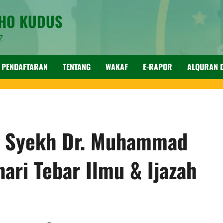
SHO KUDUS
Z
PENDAFTARAN
TENTANG
WAKAF
E-RAPOR
ALQURAN D
: Syekh Dr. Muhammad
hari Tebar Ilmu & Ijazah