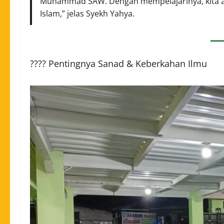
Muhammad SAW. Dengan mempelajarinya, kita a
Islam,” jelas Syekh Yahya.
???? Pentingnya Sanad & Keberkahan Ilmu