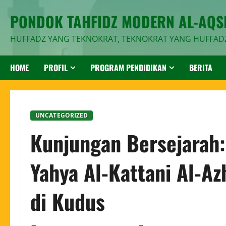
PONDOK TAHFIDZ MODERN AL-AQ
HUFFADZ YANG TEKNOKRAT, TEKNOKRAT YANG HUFFAD
HOME
PROFIL
PROGRAM PENDIDIKAN
BERITA
UNCATEGORIZED
Kunjungan Bersejarah
Yahya Al-Kattani Al-Az
di Kudus