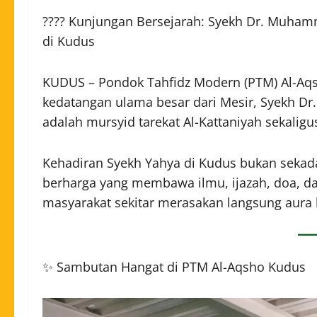
???? Kunjungan Bersejarah: Syekh Dr. Muhamma
di Kudus
KUDUS – Pondok Tahfidz Modern (PTM) Al-A
kedatangan ulama besar dari Mesir, Syekh Dr
adalah mursyid tarekat Al-Kattaniyah sekaligu
Kehadiran Syekh Yahya di Kudus bukan seka
berharga yang membawa ilmu, ijazah, doa, dan
masyarakat sekitar merasakan langsung aura
✨ Sambutan Hangat di PTM Al-Aqsho Kudus