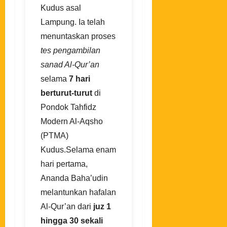
Kudus asal
Lampung. Ia telah
menuntaskan proses
tes pengambilan
sanad Al-Qur’an
selama
7 hari
berturut-turut
di
Pondok Tahfidz
Modern Al-Aqsho
(PTMA)
Kudus.Selama enam
hari pertama,
Ananda Baha’udin
melantunkan hafalan
Al-Qur’an dari
juz 1
hingga 30 sekali