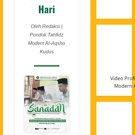
Januari
Hari
2025
Oleh Redaksi |
Pondok Tahfidz
Modern Al-Aqsho
Kudus
Video Prof
Modern A