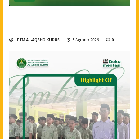
Pekan Perkenalan Khutbatul Arsy Pondok Tahfidz
Modern Al-Aqsho Kudus Jadi Awal Pembentukan
Semangat Baru Santri
PTM AL-AQSHO KUDUS
5 Agustus 2026
0