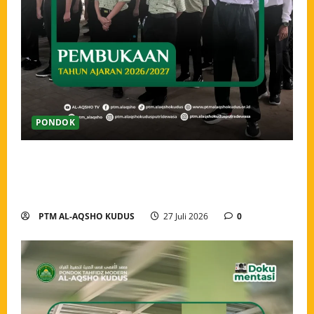
PONDOK
Pembukaan Tahun Ajaran 2026/2027 Pondok Tahfidz
Modern Al-Aqsho Kudus, Awali Langkah dengan
Semangat Menuntut Ilmu
PTM AL-AQSHO KUDUS
27 Juli 2026
0