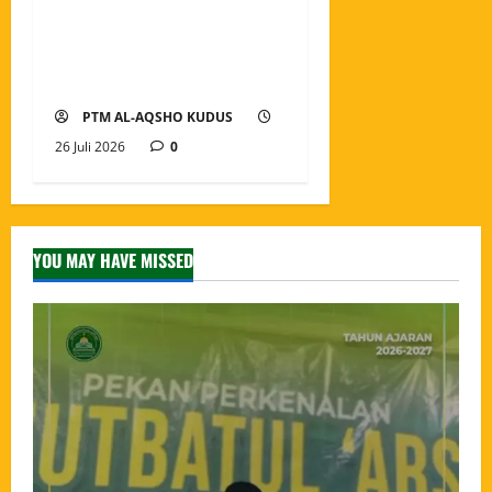
Modern Al-Aqsho Kudus
Resmi Awali Perjalanan
Menjadi Penjaga Al-Qur’an
PTM AL-AQSHO KUDUS
26 Juli 2026
0
YOU MAY HAVE MISSED