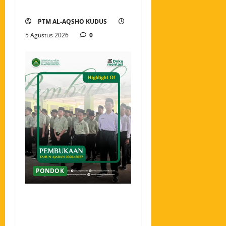
Baru Santri
PTM AL-AQSHO KUDUS
5 Agustus 2026
0
PONDOK
Pembukaan Tahun Ajaran
2026/2027 Pondok Tahfidz
Modern Al-Aqsho Kudus,