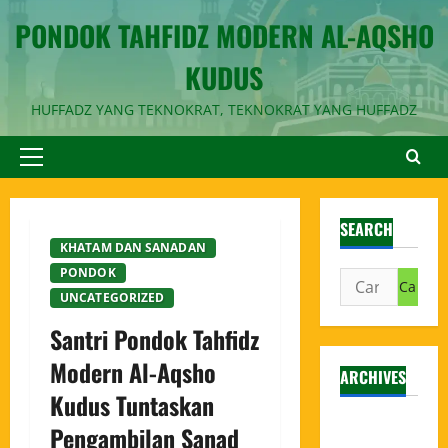
PONDOK TAHFIDZ MODERN AL-AQSHO
KUDUS
HUFFADZ YANG TEKNOKRAT, TEKNOKRAT YANG HUFFADZ
SEARCH
KHATAM DAN SANADAN
PONDOK
UNCATEGORIZED
Santri Pondok Tahfidz
Modern Al-Aqsho
ARCHIVES
Kudus Tuntaskan
Agustus
Pengambilan Sanad