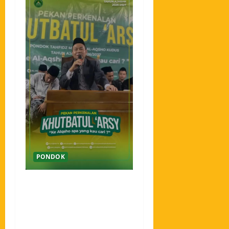
PONDOK
Pekan Perkenalan Khutbatul
Arsy Pondok Tahfidz Modern
Al-Aqsho Kudus Jadi Awal
Pembentukan Semangat