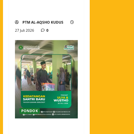
Awali Langkah dengan
Semangat Menuntut Ilmu
PTM AL-AQSHO KUDUS
27 Juli 2026
0
PONDOK
Ahlan wa Sahlan, Santri
Baru Pondok Tahfidz