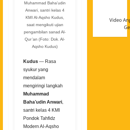
Muhammad Baha’udin
Anwari, santri kelas 4
KMI Al-Aqsho Kudus,
Video An
saat mengikuti ujian
Ge
pengambilan sanad Al-
Qur’an (Foto: Dok. Al-
Aqsho Kudus)
Kudus
— Rasa
syukur yang
mendalam
mengiringi langkah
Muhammad
Baha’udin Anwari
,
santri kelas 4 KMI
Pondok Tahfidz
Modern Al-Aqsho