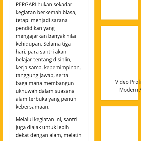
Januari
PERGARI bukan sekadar
2025
kegiatan berkemah biasa,
tetapi menjadi sarana
pendidikan yang
mengajarkan banyak nilai
kehidupan. Selama tiga
hari, para santri akan
belajar tentang disiplin,
kerja sama, kepemimpinan,
tanggung jawab, serta
Video Prof
bagaimana membangun
Modern A
ukhuwah dalam suasana
alam terbuka yang penuh
kebersamaan.
Melalui kegiatan ini, santri
juga diajak untuk lebih
dekat dengan alam, melatih