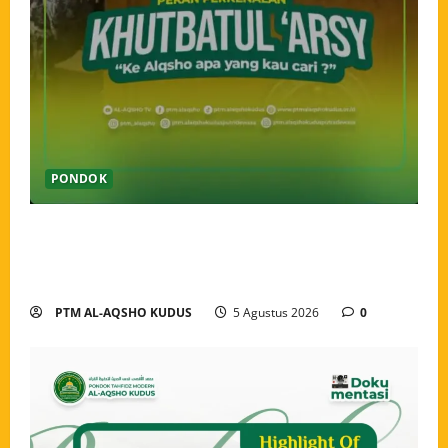
PONDOK
Pekan Perkenalan Khutbatul Arsy Pondok Tahfidz
Modern Al-Aqsho Kudus Jadi Awal Pembentukan
Semangat Baru Santri
PTM AL-AQSHO KUDUS
5 Agustus 2026
0