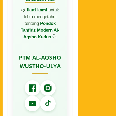
🌿
Ikuti kami
untuk
lebih mengetahui
tentang
Pondok
Tahfidz Modern Al-
Aqsho Kudus
👇.
PTM AL-AQSHO
WUSTHO-ULYA