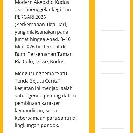
Modern Al-Aqsho Kudus
2025
akan menggelar kegiatan
Oktober
PERGARI 2026
2025
(Perkemahan Tiga Hari)
yang dilaksanakan pada
Agustus
Jum’at hingga Ahad, 8–10
2025
Mei 2026 bertempat di
Bumi Perkemahan Taman
Juli 2025
Ria Colo, Dawe, Kudus.
Juni 2025
Mengusung tema “Satu
Mei 2025
Tenda Sejuta Cerita”,
kegiatan ini menjadi salah
April 2025
satu agenda penting dalam
Maret 2025
pembinaan karakter,
kemandirian, serta
Februari
kebersamaan para santri di
2025
lingkungan pondok.