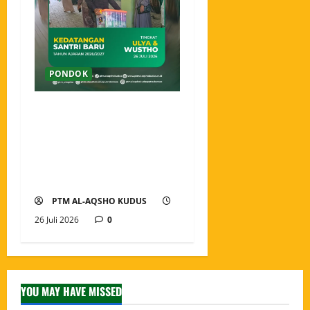
PONDOK
Ahlan wa Sahlan, Santri
Baru Pondok Tahfidz
Modern Al-Aqsho Kudus
Resmi Awali Perjalanan
Menjadi Penjaga Al-Qur’an
PTM AL-AQSHO KUDUS
26 Juli 2026
0
YOU MAY HAVE MISSED