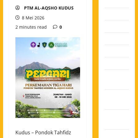
2026
PTM AL-AQSHO KUDUS
Juli 2026
8 Mei 2026
Juni 2026
2 minutes read
0
Mei 2026
April 2026
Maret 2026
Februari
2026
Januari
2026
Desember
2025
Kudus – Pondok Tahfidz
November