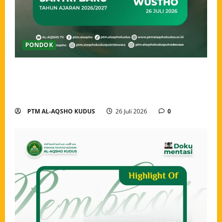
PONDOK
Ahlan wa Sahlan, Santri Baru Pondok Tahfidz Modern
Al-Aqsho Kudus Resmi Awali Perjalanan Menjadi
Penjaga Al-Qur’an
PTM AL-AQSHO KUDUS
26 Juli 2026
0