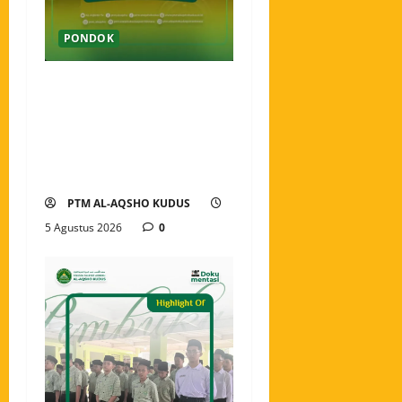
PONDOK
Pekan Perkenalan Khutbatul
Arsy Pondok Tahfidz Modern
Al-Aqsho Kudus Jadi Awal
Pembentukan Semangat
Baru Santri
PTM AL-AQSHO KUDUS
5 Agustus 2026
0