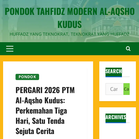
PONDOK TAHFIDZ MODERN AL-AQSHO
KUDUS
HUFFADZ YANG TEKNOKRAT, TEKNOKRAT YANG HUFFADZ
SEARCH
PONDOK
PERGARI 2026 PTM
Al-Aqsho Kudus:
Perkemahan Tiga
ARCHIVES
Hari, Satu Tenda
Sejuta Cerita
Agustus