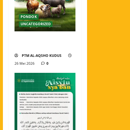
PONDOK
UNCATEGORIZED
Selamat Hari Raya Idul Adha
1447 H
PTM AL-AQSHO KUDUS
26 Mei 2026
0