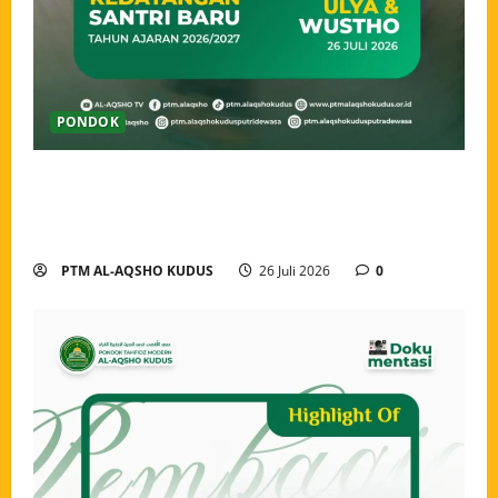
PONDOK
Ahlan wa Sahlan, Santri Baru Pondok Tahfidz Modern
Al-Aqsho Kudus Resmi Awali Perjalanan Menjadi
Penjaga Al-Qur’an
PTM AL-AQSHO KUDUS
26 Juli 2026
0