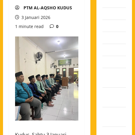
2026
PTM AL-AQSHO KUDUS
Juli 2026
3 Januari 2026
Juni 2026
1 minute read
0
Mei 2026
April 2026
Maret 2026
Februari
2026
Januari
2026
Desember
2025
November
Kudus, Sabtu 3 Januari