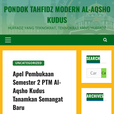
PONDOK TAHFIDZ MODERN AL-AQSHO
KUDUS
HUFFADZ YANG TEKNOKRAT, TEKNOKRAT YANG HUFFADZ
SEARCH
UNCATEGORIZED
Apel Pembukaan
Semester 2 PTM Al-
Aqsho Kudus
ARCHIVES
Tanamkan Semangat
Baru
Agustus