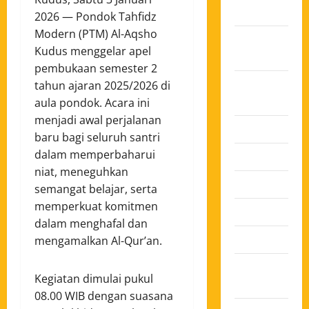
2025
2026 — Pondok Tahfidz
Modern (PTM) Al-Aqsho
Oktober
Kudus menggelar apel
2025
pembukaan semester 2
Agustus
tahun ajaran 2025/2026 di
2025
aula pondok. Acara ini
menjadi awal perjalanan
Juli 2025
baru bagi seluruh santri
dalam memperbaharui
Juni 2025
niat, meneguhkan
Mei 2025
semangat belajar, serta
memperkuat komitmen
April 2025
dalam menghafal dan
Maret 2025
mengamalkan Al-Qur’an.
Februari
Kegiatan dimulai pukul
2025
08.00 WIB dengan suasana