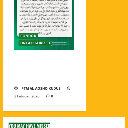
PONDOK
UNCATEGORIZED
Amaliyah Malam Nisfu
Sya’ban Menghidupkan
Malam Penuh Ampunan dan
Keberkahan
PTM AL-AQSHO KUDUS
2 Februari 2026
0
YOU MAY HAVE MISSED