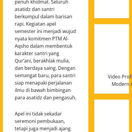
Januari
penuh khidmat. Seluruh
2025
asatidz dan santri
berkumpul dalam barisan
rapi. Kegiatan apel
semester ini menjadi wujud
nyata komitmen PTM Al-
Aqsho dalam membentuk
karakter santri yang
Qur’ani, berakhlak mulia,
dan berdaya saing. Dengan
semangat baru, para santri
Video Prof
siap menapaki perjalanan
Modern A
ilmu di bawah bimbingan
para asatidz dan pengasuh.
Apel ini tidak sekadar
seremoni pembukaan,
tetapi juga menjadi ajang