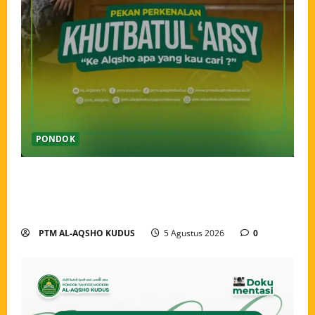
PONDOK
Pekan Perkenalan Khutbatul Arsy Pondok Tahfidz
Modern Al-Aqsho Kudus Jadi Awal Pembentukan
Semangat Baru Santri
PTM AL-AQSHO KUDUS
5 Agustus 2026
0