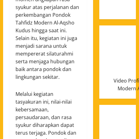
Januari
syukur atas perjalanan dan
2025
perkembangan Pondok
Tahfidz Modern Al-Aqsho
Kudus hingga saat ini.
Selain itu, kegiatan ini juga
menjadi sarana untuk
mempererat silaturahmi
serta menjaga hubungan
baik antara pondok dan
lingkungan sekitar.
Video Prof
Modern A
Melalui kegiatan
tasyakuran ini, nilai-nilai
kebersamaan,
persaudaraan, dan rasa
syukur diharapkan dapat
terus terjaga. Pondok dan