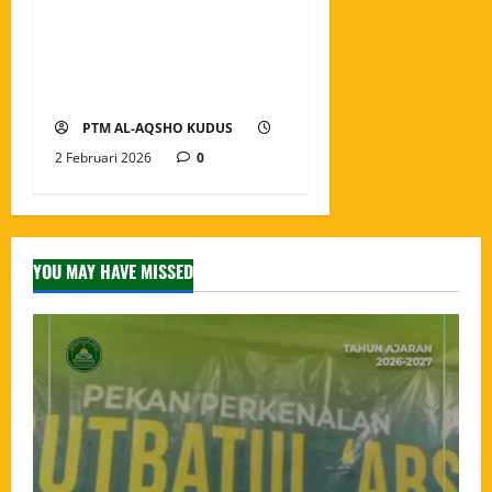
Amaliyah Malam Nisfu
Sya’ban Menghidupkan
Malam Penuh Ampunan dan
Keberkahan
PTM AL-AQSHO KUDUS
2 Februari 2026
0
YOU MAY HAVE MISSED