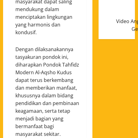
masyarakat dapat saling
mendukung dalam
menciptakan lingkungan
Video An
yang harmonis dan
Ge
kondusif.
Dengan dilaksanakannya
tasyakuran pondok ini,
diharapkan Pondok Tahfidz
Modern Al-Aqsho Kudus
dapat terus berkembang
dan memberikan manfaat,
khususnya dalam bidang
pendidikan dan pembinaan
keagamaan, serta tetap
menjadi bagian yang
bermanfaat bagi
masyarakat sekitar.