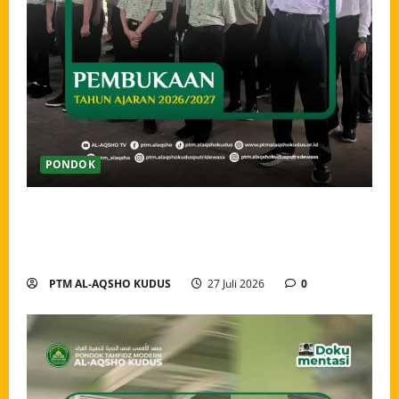
PONDOK
Pembukaan Tahun Ajaran 2026/2027 Pondok Tahfidz
Modern Al-Aqsho Kudus, Awali Langkah dengan
Semangat Menuntut Ilmu
PTM AL-AQSHO KUDUS
27 Juli 2026
0