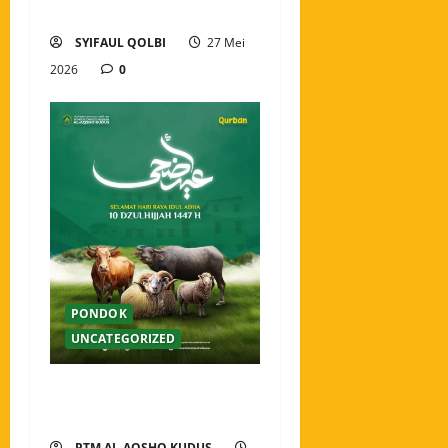
Sebenarnya
SYIFAUL QOLBI
27 Mei
2026
0
PONDOK
UNCATEGORIZED
Selamat Hari Raya Idul Adha
1447 H
PTM AL-AQSHO KUDUS