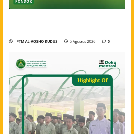
PONDOK
Pekan Perkenalan Khutbatul Arsy Pondok Tahfidz
Modern Al-Aqsho Kudus Jadi Awal Pembentukan
Semangat Baru Santri
PTM AL-AQSHO KUDUS
5 Agustus 2026
0