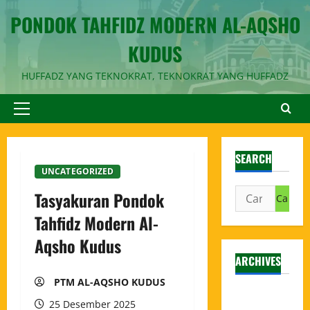
PONDOK TAHFIDZ MODERN AL-AQSHO
KUDUS
HUFFADZ YANG TEKNOKRAT, TEKNOKRAT YANG HUFFADZ
SEARCH
UNCATEGORIZED
Tasyakuran Pondok
Tahfidz Modern Al-
Aqsho Kudus
ARCHIVES
PTM AL-AQSHO KUDUS
Agustus
25 Desember 2025