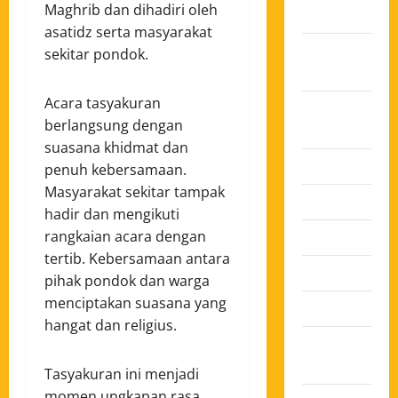
Maghrib dan dihadiri oleh
2025
asatidz serta masyarakat
Oktober
sekitar pondok.
2025
Acara tasyakuran
Agustus
berlangsung dengan
2025
suasana khidmat dan
Juli 2025
penuh kebersamaan.
Masyarakat sekitar tampak
Juni 2025
hadir dan mengikuti
Mei 2025
rangkaian acara dengan
tertib. Kebersamaan antara
April 2025
pihak pondok dan warga
menciptakan suasana yang
Maret 2025
hangat dan religius.
Februari
2025
Tasyakuran ini menjadi
momen ungkapan rasa