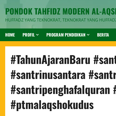
PONDOK TAHFIDZ MODERN AL-AQ
HUFFADZ YANG TEKNOKRAT, TEKNOKRAT YANG HUFFAD
HOME
PROFIL
PROGRAM PENDIDIKAN
BERITA
#TahunAjaranBaru #sant
#santrinusantara #sant
#santripenghafalquran 
#ptmalaqshokudus