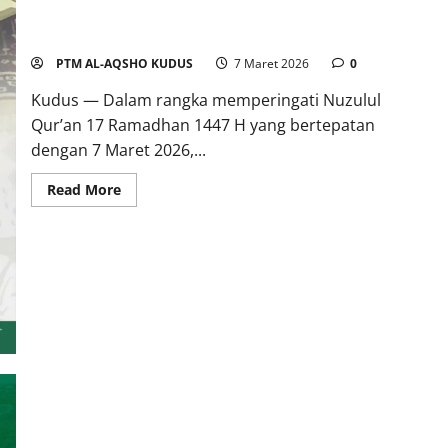
Khataman Al-Qur’an dalam Rangka Peringatan Nuzulul Qur’an
di PTM Al-Aqsho Kudus
PTM AL-AQSHO KUDUS
7 Maret 2026
0
Kudus — Dalam rangka memperingati Nuzulul
Qur’an 17 Ramadhan 1447 H yang bertepatan
dengan 7 Maret 2026,...
Read More