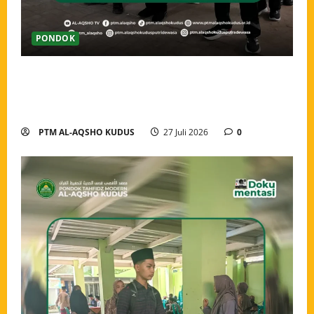
PONDOK
Pembukaan Tahun Ajaran 2026/2027 Pondok Tahfidz
Modern Al-Aqsho Kudus, Awali Langkah dengan
Semangat Menuntut Ilmu
PTM AL-AQSHO KUDUS
27 Juli 2026
0