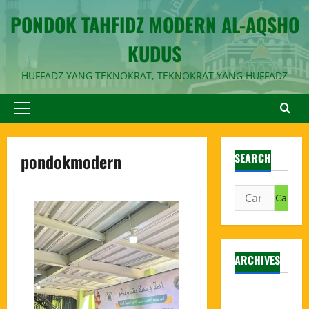
PONDOK TAHFIDZ MODERN AL-AQSHO
KUDUS
HUFFADZ YANG TEKNOKRAT, TEKNOKRAT YANG HUFFADZ
pondokmodern
SEARCH
ARCHIVES
Agustus