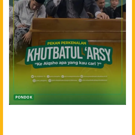
PONDOK
Pekan Perkenalan Khutbatul Arsy Pondok Tahfidz
Modern Al-Aqsho Kudus Jadi Awal Pembentukan
Semangat Baru Santri