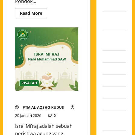
Pondok...
2025
Read More
Oktober
2025
Agustus
2025
Juli 2025
Juni 2025
Mei 2025
RISALAH
April 2025
Makna Isra’ Mi’raj
Maret 2025
PTM AL-AQSHO KUDUS
Februari
20 Januari 2026
0
2025
Isra’ Mi‘raj adalah sebuah
peristiwa agung yang