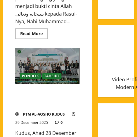
Januari
menjadi bukti cinta Allah
2025
سبحانه وتعالى kepada Rasul-
Nya, Nabi Muhammad...
Read More
PONDOK
TAHFIDZ
Video Prof
Modern A
Haflah Khotmil Qur’an ke-2 dan
Harlah ke-6 Pondok Tahfidz
Modern Al-Aqsho Kudus
PTM AL-AQSHO KUDUS
29 Desember 2025
0
Kudus, Ahad 28 Desember