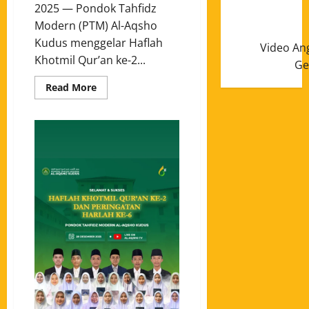
2025 — Pondok Tahfidz
Modern (PTM) Al-Aqsho
Kudus menggelar Haflah
Video An
Khotmil Qur’an ke-2...
Ge
Read More