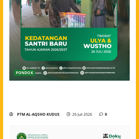
PONDOK
Ahlan wa Sahlan, Santri Baru Pondok Tahfidz Modern
Al-Aqsho Kudus Resmi Awali Perjalanan Menjadi
Penjaga Al-Qur’an
PTM AL-AQSHO KUDUS
26 Juli 2026
0