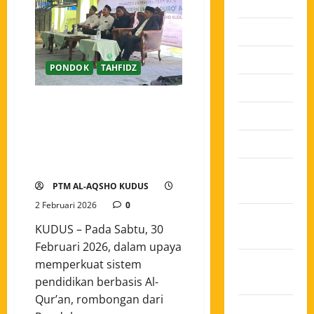
2026
Juli 2026
Juni 2026
PONDOK
TAHFIDZ
Mei 2026
Pondok Modern Ummul Quro Al-
April 2026
Islami Bogor Perdalam Sistem
“Tahfidz KMI” Melalui Studi
Maret 2026
Banding ke Pondok Tahfidz
Modern Al-Aqsho Kudus
Februari
PTM AL-AQSHO KUDUS
2026
2 Februari 2026
0
Januari
KUDUS – Pada Sabtu, 30
2026
Februari 2026, dalam upaya
Desember
memperkuat sistem
2025
pendidikan berbasis Al-
Qur’an, rombongan dari
November