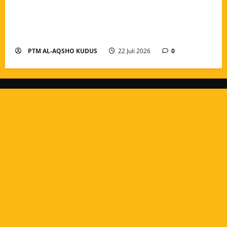
Pengarahan dan Pembagian Tugas Guru Tahun Ajaran
2026/2027, Menguatkan Amanah dan Menyatukan
Langkah Pengabdian
PTM AL-AQSHO KUDUS
22 Juli 2026
0