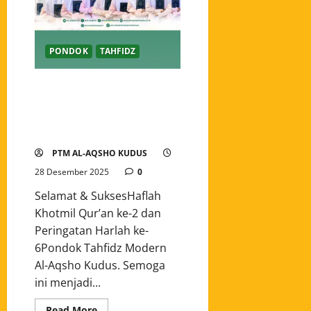
PONDOK
TAHFIDZ
Selamat dan Sukses Haflah
Khotmil Qur’an ke-2 dan
Peringatan Harlah ke-6 Pondok
Tahfidz Modern Al-Aqsho Kudus.
PTM AL-AQSHO KUDUS
28 Desember 2025
0
Selamat & SuksesHaflah
Khotmil Qur’an ke-2 dan
Peringatan Harlah ke-
6Pondok Tahfidz Modern
Al-Aqsho Kudus. Semoga
ini menjadi...
Read More