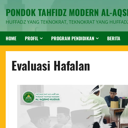
PONDOK TAHFIDZ MODERN AL-AQ
HUFFADZ YANG TEKNOKRAT, TEKNOKRAT YANG HUFFAD
HOME
PROFIL
PROGRAM PENDIDIKAN
BERITA
Evaluasi Hafalan