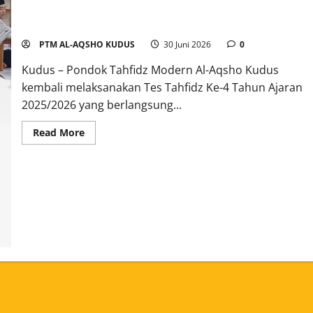
Tes Tahfidz Ke-4 Pondok Tahfidz Modern Al-Aqsho Kudus
Resmi Digelar
PTM AL-AQSHO KUDUS
30 Juni 2026
0
Kudus – Pondok Tahfidz Modern Al-Aqsho Kudus
kembali melaksanakan Tes Tahfidz Ke-4 Tahun Ajaran
2025/2026 yang berlangsung...
Read More