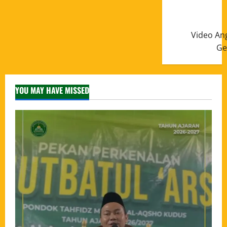
Video An
Ge
YOU MAY HAVE MISSED