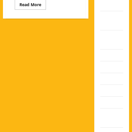
2025
Read More
Oktober
2025
Agustus
2025
Juli 2025
Juni 2025
Mei 2025
April 2025
Maret 2025
Februari
2025