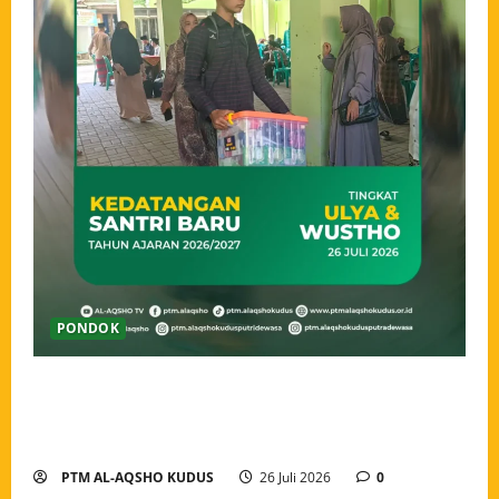
PONDOK
Ahlan wa Sahlan, Santri Baru Pondok Tahfidz Modern
Al-Aqsho Kudus Resmi Awali Perjalanan Menjadi
Penjaga Al-Qur’an
PTM AL-AQSHO KUDUS
26 Juli 2026
0