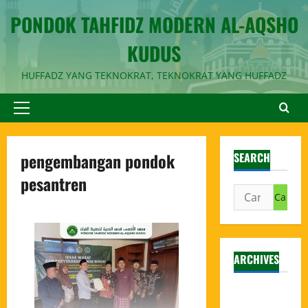
PONDOK TAHFIDZ MODERN AL-AQSHO
KUDUS
HUFFADZ YANG TEKNOKRAT, TEKNOKRAT YANG HUFFADZ
pengembangan pondok
SEARCH
pesantren
ARCHIVES
Agustus