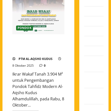
2026
Juli 2026
Juni 2026
PONDOK
Mei 2026
Ikrar Wakaf Tanah 3.904 M²
April 2026
untuk Pengembangan Pondok
Maret 2026
Tahfidz Modern Al-Aqsho Kudus
PTM AL-AQSHO KUDUS
Februari
8 Oktober 2025
0
2026
Ikrar Wakaf Tanah 3.904 M²
Januari
untuk Pengembangan
2026
Pondok Tahfidz Modern Al-
Aqsho Kudus
Desember
Alhamdulillah, pada Rabu, 8
2025
Oktober...
November