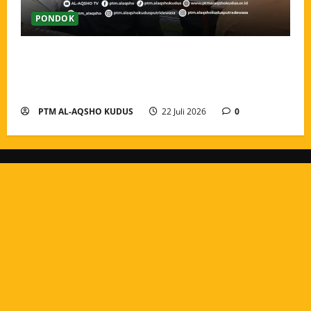
PONDOK
Pengarahan dan Pembagian Tugas Guru Tahun Ajaran
2026/2027, Menguatkan Amanah dan Menyatukan
Langkah Pengabdian
PTM AL-AQSHO KUDUS
22 Juli 2026
0