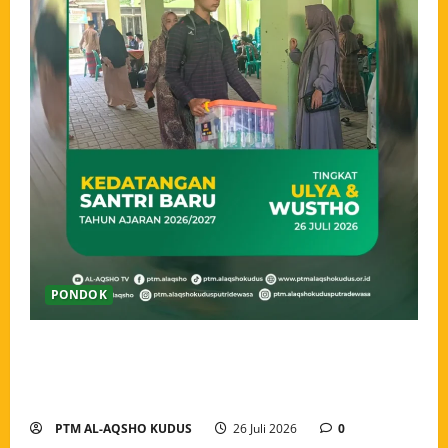
PONDOK
Ahlan wa Sahlan, Santri Baru Pondok Tahfidz Modern
Al-Aqsho Kudus Resmi Awali Perjalanan Menjadi
Penjaga Al-Qur’an
PTM AL-AQSHO KUDUS
26 Juli 2026
0