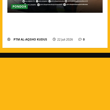
PONDOK
Pengarahan dan Pembagian Tugas Guru Tahun Ajaran
2026/2027, Menguatkan Amanah dan Menyatukan
Langkah Pengabdian
PTM AL-AQSHO KUDUS
22 Juli 2026
0