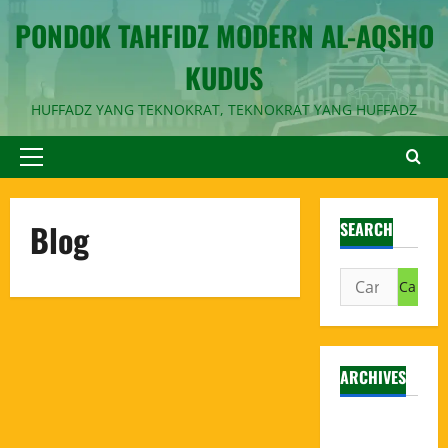
PONDOK TAHFIDZ MODERN AL-AQSHO
KUDUS
HUFFADZ YANG TEKNOKRAT, TEKNOKRAT YANG HUFFADZ
Blog
SEARCH
ARCHIVES
Agustus