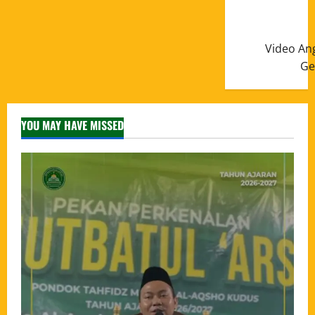
Video An
Ge
YOU MAY HAVE MISSED